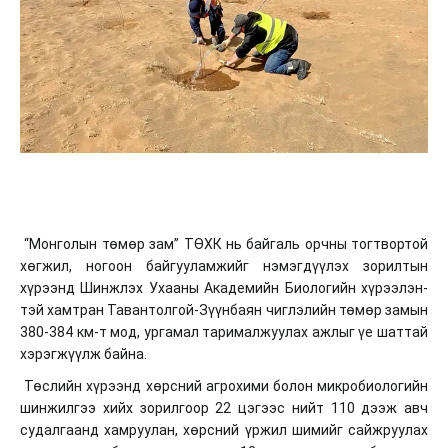
“Монголын төмөр зам” ТӨХК нь байгаль орчны тогтвортой
хөгжил, ногоон байгууламжийг нэмэгдүүлэх зорилтын
хүрээнд Шинжлэх Ухааны Академийн Биологийн хүрээлэн-
тэй хамтран Тавантолгой-Зүүнбаян чиглэлийн төмөр замын
380-384 км-т мод, ургамал тарималжуулах ажлыг үе шаттай
хэрэгжүүлж байна.
Төслийн хүрээнд хөрсний агрохими болон микробиологийн
шинжилгээ хийх зорилгоор 22 цэгээс нийт 110 дээж авч
судалгаанд хамруулан, хөрсний үржил шимийг сайжруулах