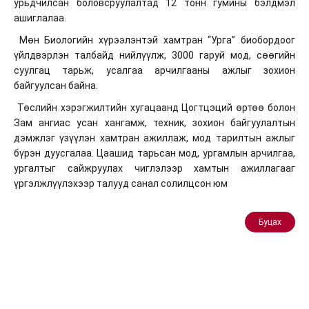
урьдчилсан боловсруулалтад 12 тонн гумины бэлдмэл
ашиглалаа.
Мөн Биологийн хүрээлэнтэй хамтран “Урга” биобордоог
үйлдвэрлэн талбайд нийлүүлж, 3000 гаруй мод, сөөгийн
суулгац тарьж, усалгаа арчилгааны ажлыг зохион
байгуулсан байна.
Төслийн хэрэгжилтийн хугацаанд Цогтцэций өртөө болон
Зам ангиас усан хангамж, техник, зохион байгуулалтын
дэмжлэг үзүүлэн хамтран ажиллаж, мод тарилтын ажлыг
бүрэн дуусгалаа. Цаашид тарьсан мод, ургамлын арчилгаа,
ургалтыг сайжруулах чиглэлээр хамтын ажиллагааг
үргэлжлүүлэхээр талууд санал солилцсон юм
Буцах
Буцах