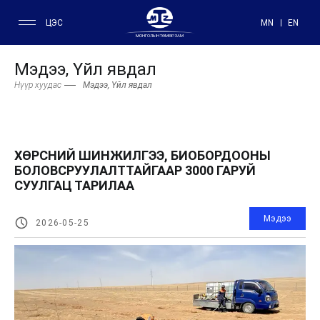
ЦЭС
MN
EN
МОНГОЛЫН ТӨМӨР ЗАМ
Мэдээ, Үйл явдал
Нүүр хуудас
Мэдээ, Үйл явдал
ХӨРСНИЙ ШИНЖИЛГЭЭ, БИОБОРДООНЫ
БОЛОВСРУУЛАЛТТАЙГААР 3000 ГАРУЙ
СУУЛГАЦ ТАРИЛАА
Мэдээ
2026-05-25