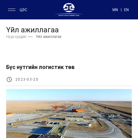
ЦЭС
MN
EN
МОНГОЛЫН ТӨМӨР ЗАМ
Үйл ажиллагаа
Нүүр хуудас
Үйл ажиллагаа
Бүс нутгийн логистик төв
2023-03-20