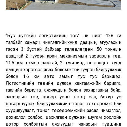
“Бүс нутгийн логистикийн төв” нь нийт 128 га
талбайг хамарч, чингэлгийн,хүнд даацын, агуулахын
гэсэн 3 бүстэй байхаар төлөвлөгдөн, 50 тоннын
даацтай 2 гүүрэн кран, механизмын засварын төв,
11.5 км төмөр замтай, 2 түвшинд огтлолцох хүнд
даацын хэрэгсэл явах боломжтой гүүрэн байгууламж
болон 1.6 км авто замыг тус тус барьжээ.
Логистикийн төвийн дулаан хангамжийн барилга,
гаалийн барилга, ажилчдын болон захиргааны байр,
засварын төв, цэвэр усны нөөц сан, бохир ус
цэвэршүүлэх байгууламжийн тоног төхөөрөмж бай
суурилуулалт, тоног төхөөрөмжийн засал чимэглэл,
дохиолол холбоо, цахилгаан сүлжээ, шугам хоолойн
дотор холболтын ажлуудыг чанарын түвшинд