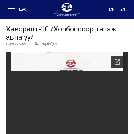
ЦЭС
MN
EN
МОНГОЛЫН ТӨМӨР ЗАМ
Хавсралт-10 /Холбоосоор татаж
авна уу/
Нүүр хуудас
Ил тод байдал