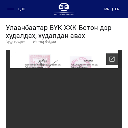
ЦЭС
MN
EN
МОНГОЛЫН ТӨМӨР ЗАМ
Улаанбаатар БҮК ХХК-Бетон дэр
худалдах, худалдан авах
Нүүр хуудас
Ил тод байдал