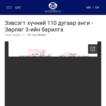
ЦЭС
MN
EN
МОНГОЛЫН ТӨМӨР ЗАМ
Зэвсэгт хүчний 110 дугаар анги -
Зөрлөг 3-ийн барилга
Нүүр хуудас
Ил тод байдал